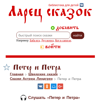
Ларец сказок
библиотека для детей
добавить
Например:
Баба яга
,
Дед мороз
,
Кот в сапогах
.
войти
Петер и Петра
Главная
>
Шведские сказки
>
Сказки Астрид Линдгрен
> Петер и Петра
Слушать «Петер и Петра»