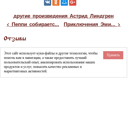
другие произведения Астрид Линдгрен
< Пеппи собираетс...
Приключения Эми... >
Отзывы
П
Этот сайт использует куки-файлы и другие технологии, чтобы
Принять
рикольная сказка!
помочь вам в навигации, а также предоставить лучший
пользовательский опыт, анализировать использование наших
продуктов и услуг, повысить качество рекламных и
Екатерина
,
13.05.2017
маркетинговых активностей.
Читать также
Читать также