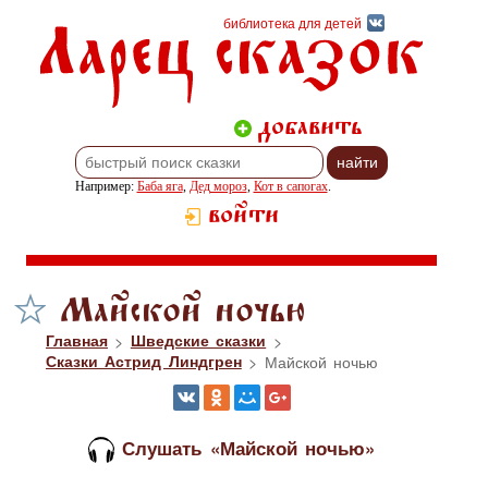
Ларец сказок
библиотека для детей
добавить
Например:
Баба яга
,
Дед мороз
,
Кот в сапогах
.
войти
Майской ночью
Главная
>
Шведские сказки
>
Сказки Астрид Линдгрен
> Майской ночью
Слушать «Майской ночью»