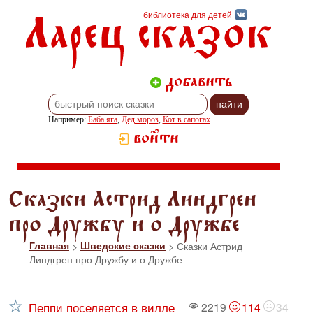
Ларец сказок
библиотека для детей
добавить
Например:
Баба яга
,
Дед мороз
,
Кот в сапогах
.
войти
Сказки Астрид Линдгрен
про Дружбу и о Дружбе
Главная
>
Шведские сказки
> Сказки Астрид
Линдгрен про Дружбу и о Дружбе
Пеппи поселяется в вилле
2219
114
34