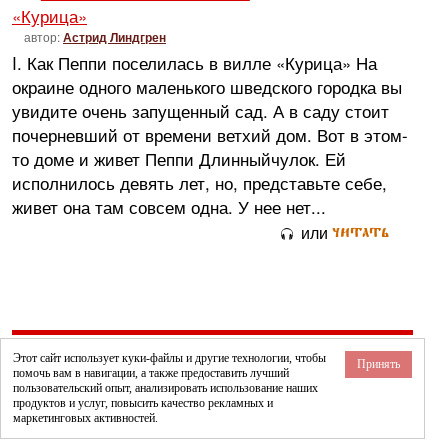
«Курица»
автор:
Астрид Линдгрен
I. Как Пеппи поселилась в вилле «Курица» На
окраине одного маленького шведского городка вы
увидите очень запущенный сад. А в саду стоит
почерневший от времени ветхий дом. Вот в этом-
то доме и живет Пеппи Длинныйчулок. Ей
исполнилось девять лет, но, представьте себе,
живет она там совсем одна. У нее нет...
читать
или
Этот сайт использует куки-файлы и другие технологии, чтобы
Принять
©
2015 — 2026
about@larec-skazok.ru
помочь вам в навигации, а также предоставить лучший
пользовательский опыт, анализировать использование наших
Политика конфиденциальности
продуктов и услуг, повысить качество рекламных и
ВНИМАНИЕ!!! Все материалы взяты из открытых источников или
маркетинговых активностей.
присланы посетителями сайта и принадлежат их правообладателям.
Материалы используются в информационных, научных,